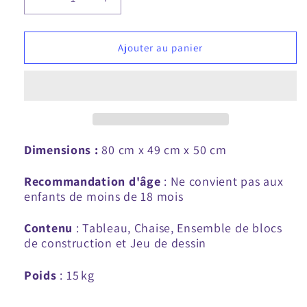
Diminuer
Augmente
la
la
quantité
quantité
pour
pour
Ajouter au panier
Ensemble
Ensemble
de
de
bureau
bureau
de
de
travail
travail
pour
pour
enfants
enfants
Dimensions :
80 cm x 49 cm x 50 cm
Montessori
Montessori
en
en
Recommandation d'âge
: Ne convient pas aux
bois
bois
enfants de moins de 18 mois
avec
avec
chaise,
chaise,
Contenu
: Tableau, Chaise, Ensemble de blocs
blocs
blocs
de construction et Jeu de dessin
de
de
construction
construction
Poids
:
15
kg
et
et
ustensiles
ustensiles
de
de