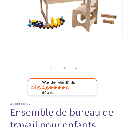
Ouvrir
le
média
1
dans
la
fenêtre
de
1
/
22
modale
WonderMindKids
4.6
60
avis
WONDERMIND
Ensemble de bureau de
travail pour enfants