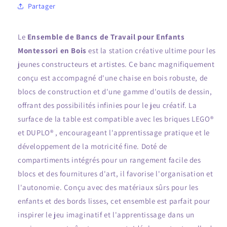
Partager
dessin
dessin
-
-
compatible
compatible
Le
Ensemble de Bancs de Travail pour Enfants
LEGO®
LEGO®
Montessori en Bois
est la station créative ultime pour les
et
et
DUPLO®
DUPLO®
jeunes constructeurs et artistes. Ce banc magnifiquement
conçu est accompagné d'une chaise en bois robuste, de
blocs de construction et d'une gamme d'outils de dessin,
offrant des possibilités infinies pour le jeu créatif. La
surface de la table est compatible avec les briques LEGO®
et DUPLO® , encourageant l'apprentissage pratique et le
développement de la motricité fine. Doté de
compartiments intégrés pour un rangement facile des
blocs et des fournitures d'art, il favorise l'organisation et
l'autonomie. Conçu avec des matériaux sûrs pour les
enfants et des bords lisses, cet ensemble est parfait pour
inspirer le jeu imaginatif et l'apprentissage dans un