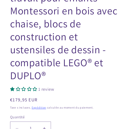
Montessori en bois avec
chaise, blocs de
construction et
ustensiles de dessin -
compatible LEGO® et
DUPLO®
1 review
Prix
€179,95 EUR
régulier
Taxe s incluses.
Expédition
calculée au moment du paiement.
Quantité