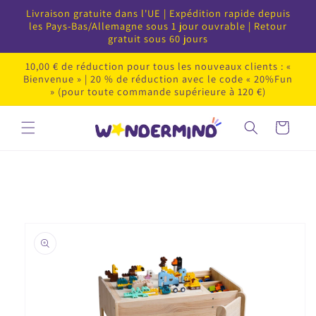
Passer
Livraison gratuite dans l'UE | Expédition rapide depuis
au
les Pays-Bas/Allemagne sous 1 jour ouvrable | Retour
contenu
gratuit sous 60 jours
10,00 € de réduction pour tous les nouveaux clients : «
Bienvenue » | 20 % de réduction avec le code « 20%Fun
» (pour toute commande supérieure à 120 €)
Panier
Passer
au
contenu
du
produit