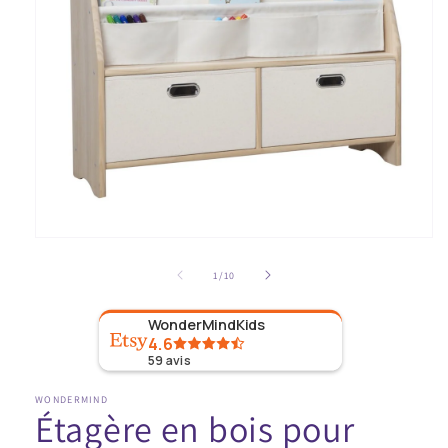
Ouvrir
le
média
1
dans
de
la
1
/
10
fenêtre
modale
WonderMindKids
4.6
59
avis
WONDERMIND
Étagère en bois pour