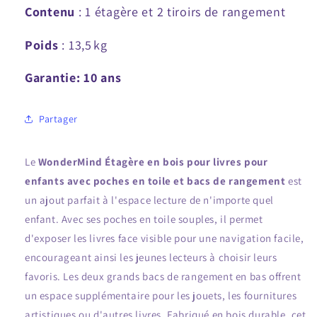
en
en
Contenu
: 1 étagère et 2 tiroirs de rangement
canvas
canvas
et
et
Poids
:
13,5
kg
rangement
rangement
Garantie: 10 ans
Partager
Le
WonderMind Étagère en bois pour livres pour
enfants avec poches en toile et bacs de rangement
est
un ajout parfait à l'espace lecture de n'importe quel
enfant. Avec ses poches en toile souples, il permet
d'exposer les livres face visible pour une navigation facile,
encourageant ainsi les jeunes lecteurs à choisir leurs
favoris. Les deux grands bacs de rangement en bas offrent
un espace supplémentaire pour les jouets, les fournitures
artistiques ou d'autres livres. Fabriqué en bois durable, cet