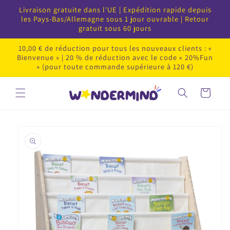
Passer
Livraison gratuite dans l'UE | Expédition rapide depuis
au
les Pays-Bas/Allemagne sous 1 jour ouvrable | Retour
contenu
gratuit sous 60 jours
10,00 € de réduction pour tous les nouveaux clients : «
Bienvenue » | 20 % de réduction avec le code « 20%Fun
» (pour toute commande supérieure à 120 €)
Panier
Passer
au
contenu
du
produit