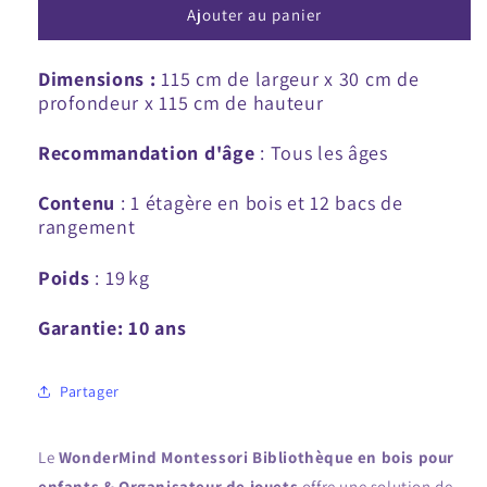
pour
pour
Ajouter au panier
Bibliothèque
Bibliothèque
en
en
Dimensions :
115 cm de largeur x 30 cm de
bois
bois
profondeur x 115 cm de hauteur
Montessori
Montessori
pour
pour
Recommandation d'âge
enfants
enfants
: Tous les âges
et
et
organisateur
organisateur
Contenu
: 1 étagère en bois et 12 bacs de
de
de
rangement
jouets
jouets
Poids
:
19
kg
Garantie: 10 ans
Partager
Le
WonderMind Montessori Bibliothèque en bois pour
enfants & Organisateur de jouets
offre une solution de