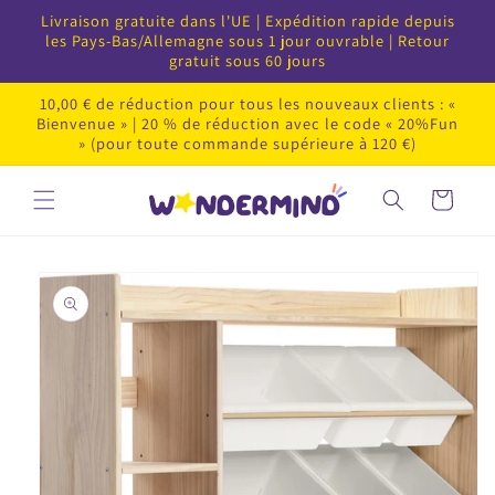
Passer
Livraison gratuite dans l'UE | Expédition rapide depuis
au
les Pays-Bas/Allemagne sous 1 jour ouvrable | Retour
contenu
gratuit sous 60 jours
10,00 € de réduction pour tous les nouveaux clients : «
Bienvenue » | 20 % de réduction avec le code « 20%Fun
» (pour toute commande supérieure à 120 €)
Panier
Passer
au
contenu
du
produit