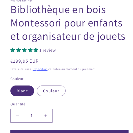
WONDERMIND
Bibliothèque en bois
Montessori pour enfants
et organisateur de jouets
1 review
Prix
€199,95 EUR
régulier
Taxe s incluses.
Expédition
calculée au moment du paiement.
Couleur
Blanc
Couleur
Quantité
Diminuer
Augmente
la
la
quantité
quantité