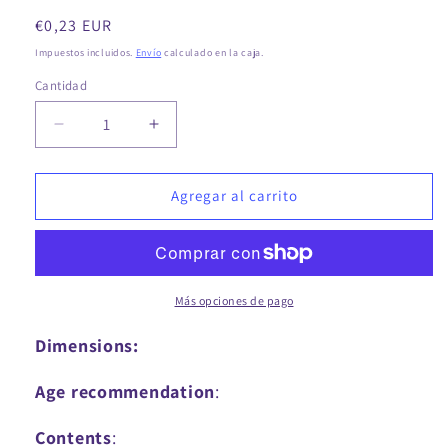
Precio
€0,23 EUR
regular
Impuestos incluidos.
Envío
calculado en la caja.
Cantidad
Disminuir
Aumentar
cantidad
cantidad
para
para
Compatibilidad
Compatibilidad
Agregar al carrito
con
con
tecnologías
tecnologías
innovadoras
innovadoras
para
para
la
la
Más opciones de pago
eliminación
eliminación
de
de
Dimensions:
carbono.
carbono.
Age recommendation
:
Contents
: