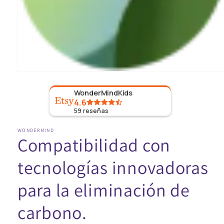
Abrir
medio
1
WonderMindKids
en
4.6
modal
59
reseñas
WONDERMIND
Compatibilidad con
tecnologías innovadoras
para la eliminación de
carbono.