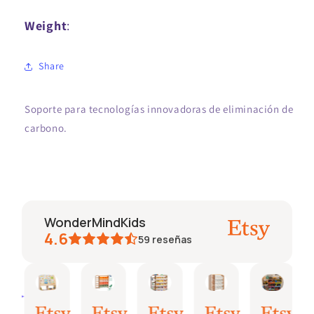
Weight
:
Share
Soporte para tecnologías innovadoras de eliminación de
carbono.
WonderMindKids
4.6
59
reseñas
mini
Eva
mini
Uura
Fran
Resumen de IA
27
12
27
14
20
Basado