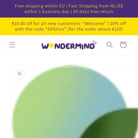
Ir
Free shipping within EU | Fast Shipping from NL/DE
directamente
within 1 business day | 60 days free return
al contenido
€10.00 off for all new customers: “Welcome” | 20% off
with the code “20%Fun” (for the order above €120)
Carrito
Ir
directamente
a la
información
del producto