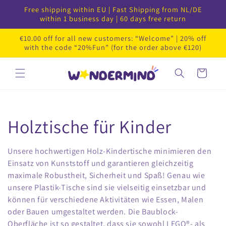
Zum
Free shipping within EU | Fast Shipping from NL/DE
Inhalt
within 1 business day | 60 days free return
springen
€10.00 off for all new customers: “Welcome” | 20% off
with the code “20%Fun” (for the order above €120)
Warenkorb
S
Holztische für Kinder
a
Unsere hochwertigen Holz-Kindertische minimieren den
Einsatz von Kunststoff und garantieren gleichzeitig
m
maximale Robustheit, Sicherheit und Spaß! Genau wie
m
unsere Plastik-Tische sind sie vielseitig einsetzbar und
können für verschiedene Aktivitäten wie Essen, Malen
l
oder Bauen umgestaltet werden. Die Baublock-
Oberfläche ist so gestaltet, dass sie sowohl LEGO®- als