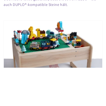
u
auch DUPLO®-kompatible Steine hält.
n
g
: